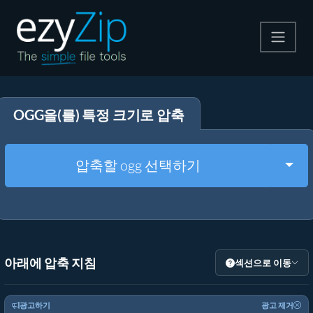
압축
OGG을(를) 특정 크기로 압축
압축 해제
변환
Togg
압축할 ogg 선택하기
기타 도구
아래에 압축 지침
섹션으로 이동
광고하기
광고 제거