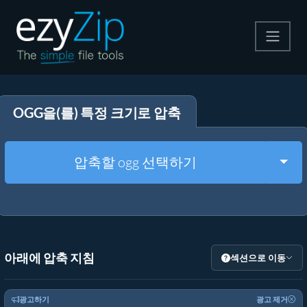
압축
OGG을(를) 특정 크기로 압축
압축 해제
변환
Togg
압축할 ogg 선택하기
기타 도구
아래에 압축 지침
섹션으로 이동
광고하기
광고 제거