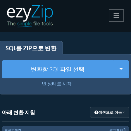
압축
SQL를 ZIP으로 변환
압축 해제
변환
Togg
변환할 SQL파일 선택
기타 도구
빈 상태로 시작
아래 변환 지침
섹션으로 이동
광고하기
광고 제거