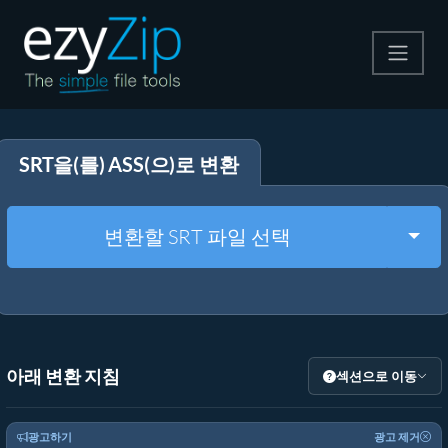
압축
SRT을(를) ASS(으)로 변환
압축 해제
변환
Togg
변환할 SRT 파일 선택
기타 도구
아래 변환 지침
섹션으로 이동
광고하기
광고 제거