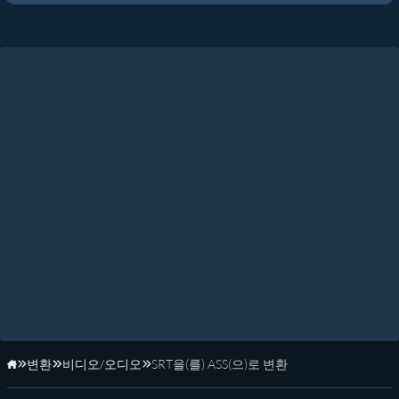
변환
비디오/오디오
SRT을(를) ASS(으)로 변환
홈페이지