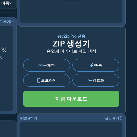
 이동
고 제거
ezyZip Pro 전용
ZIP 생성기
 있
손쉽게 아카이브 파일 생성
능
무제한
빠름
오프라인
암호화
지금 다운로드
광고하기
광고 제거