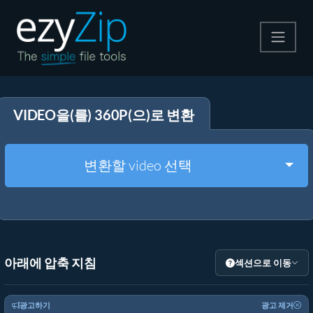
압축
VIDEO을(를) 360P(으)로 변환
압축 해제
변환
Togg
변환할 video 선택
기타 도구
아래에 압축 지침
섹션으로 이동
광고하기
광고 제거