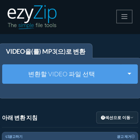
압축
VIDEO을(를) MP3(으)로 변환
압축 해제
변환
Togg
변환할 VIDEO 파일 선택
기타 도구
아래 변환 지침
섹션으로 이동
광고하기
광고 제거