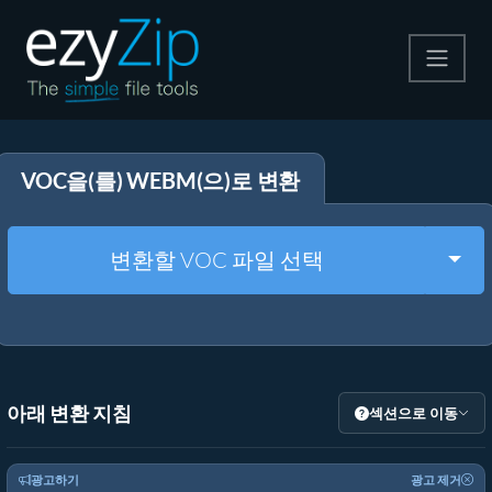
압축
VOC을(를) WEBM(으)로 변환
압축 해제
변환
Togg
변환할 VOC 파일 선택
기타 도구
아래 변환 지침
섹션으로 이동
광고하기
광고 제거