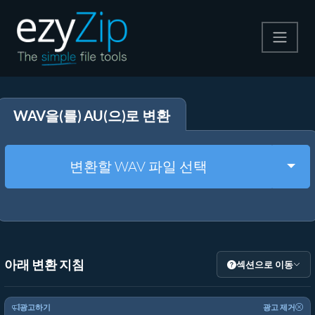
압축
WAV을(를) AU(으)로 변환
압축 해제
변환
Togg
변환할 WAV 파일 선택
기타 도구
아래 변환 지침
섹션으로 이동
광고하기
광고 제거