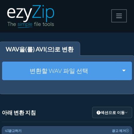
압축
WAV을(를) AVI(으)로 변환
압축 해제
변환
Togg
변환할 WAV 파일 선택
기타 도구
아래 변환 지침
섹션으로 이동
광고하기
광고 제거