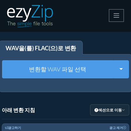
압축
WAV을(를) FLAC(으)로 변환
압축 해제
변환
Togg
변환할 WAV 파일 선택
기타 도구
아래 변환 지침
섹션으로 이동
광고하기
광고 제거