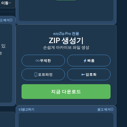
 이동
고 제거
ezyZip Pro 전용
ZIP 생성기
 있
손쉽게 아카이브 파일 생성
능
무제한
빠름
오프라인
암호화
지금 다운로드
광고하기
광고 제거