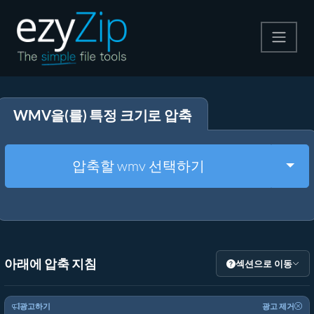
압축
WMV을(를) 특정 크기로 압축
압축 해제
변환
Togg
압축할 wmv 선택하기
기타 도구
아래에 압축 지침
섹션으로 이동
광고하기
광고 제거