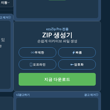
 이동
고 제거
ezyZip Pro 전용
ZIP 생성기
 있
손쉽게 아카이브 파일 생성
능
무제한
빠름
오프라인
암호화
지금 다운로드
광고하기
광고 제거