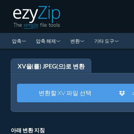
압축
압축 해제
변환
기타 도구
XV을(를) JPEG(으)로 변환
변환할 XV 파일 선택
아래 변환 지침