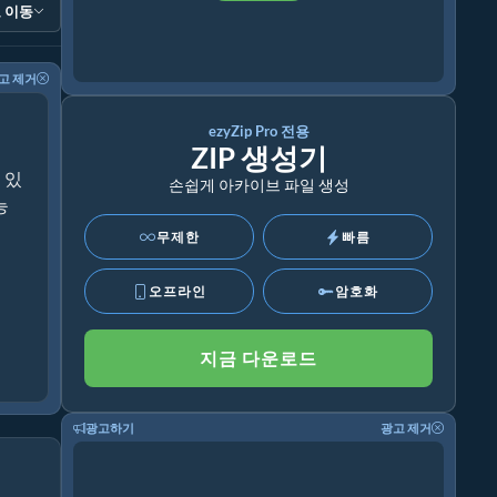
 이동
고 제거
ezyZip Pro 전용
ZIP 생성기
 있
손쉽게 아카이브 파일 생성
능
무제한
빠름
오프라인
암호화
지금 다운로드
광고하기
광고 제거