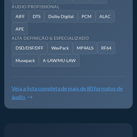
ÁUDIO PROFISSIONAL
AIFF
DTS
Dolby Digital
PCM
ALAC
APE
ALTA DEFINIÇÃO & ESPECIALIZADO
DSD/DSF/DFF
WavPack
MP4ALS
RF64
Musepack
A-LAW/MU-LAW
Veja a lista completa de mais de 80 formatos de
áudio