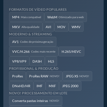
FORMATOS DE VÍDEO POPULARES
MP4
WebM
Mais compatível
Otimizado para web
MKV
AVI
MOV
WMV
Alta qualidade
MODERNO & STREAMING
AV1
Codec de próxima geração
VVC/H.266
H.265/HEVC
Codec mais recente
VP8/VP9
DASH
HLS
PROFISSIONAL & PRODUÇÃO
ProRes
ProRes RAW
JPEG XS
NOVO!
NOVO!
DNxHD/HR
IMF
MXF
JPEG 2000
NOVO! PROCESSAMENTO EM LOTE
Converta pastas inteiras
NOVO!