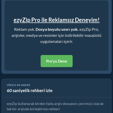
ezyZip Pro ile Reklamsız Deneyim!
Reklam yok.
Dosya boyutu sınırı yok.
ezyZip Pro,
arşivler, medya ve resimler için indirilebilir masaüstü
uygulamaları içerir.
Pro'yu Dene
🗂️ Birden Çok Arşiv Dosyasını Çevrimiçi Olarak Birleştirin –
VIDEO REHBERI
60 saniyelik rehberi izle
Ücretsiz ve Kolay!
ezyZip kullanarak birden fazla arşiv dosyasını çevrimiçi olarak
tek bir arşivde birleştirme rehberi