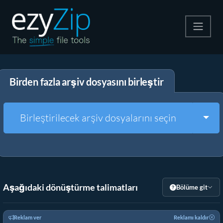
Zip
Birden fazla arşiv dosyasını birleştir
Çıkart
Dönüştürücü
Togg
Birleştirilecek arşiv dosyalarını seçin
Diğer Araçlar
Aşağıdaki dönüştürme talimatları
Bölüme git
Reklam ver
Reklamı kaldır