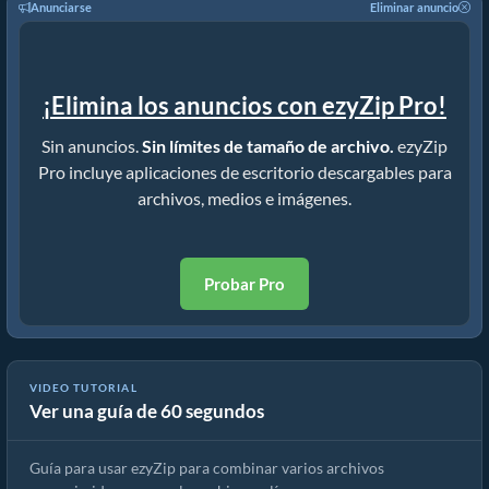
Anunciarse
Eliminar anuncio
¡Elimina los anuncios con ezyZip Pro!
Sin anuncios.
Sin límites de tamaño de archivo.
ezyZip
Pro incluye aplicaciones de escritorio descargables para
archivos, medios e imágenes.
Probar Pro
VIDEO TUTORIAL
Ver una guía de 60 segundos
🗂️ ¡combina Varios Archivos Comprimidos Online! ¡gratis Y Fácil!
Guía para usar ezyZip para combinar varios archivos