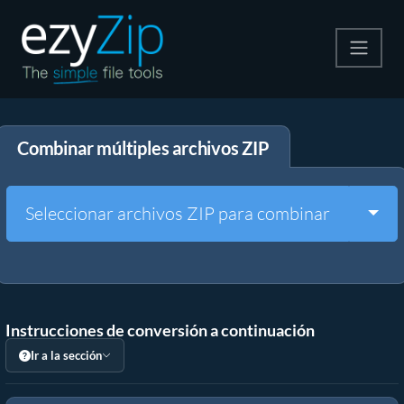
Comprime
Combinar múltiples archivos ZIP
Descomprime
Convertir
Togg
Seleccionar archivos ZIP para combinar
Otras herramientas
Instrucciones de conversión a continuación
Ir a la sección