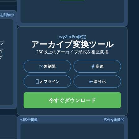
を削除
ezyZip Pro限定
アーカイブ変換ツール
ブ
ライ
250以上のアーカイブ形式を相互変換
プ
無制限
高速
オフライン
暗号化
今すぐダウンロード
広告掲載
広告を削除