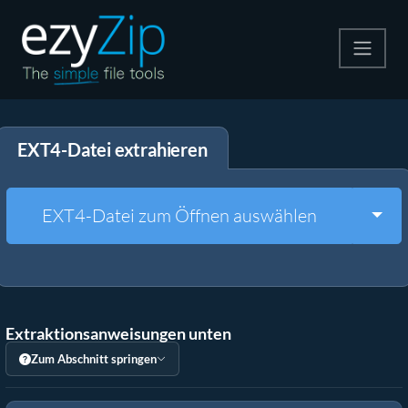
Komprimieren
EXT4-Datei extrahieren
Entpacken
Konvertiere
Togg
EXT4-Datei zum Öffnen auswählen
Weitere Tools
Extraktionsanweisungen unten
Zum Abschnitt springen