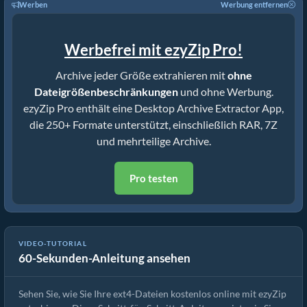
Werben
Werbung entfernen
Werbefrei mit ezyZip Pro!
Archive jeder Größe extrahieren mit
ohne
Dateigrößenbeschränkungen
und ohne Werbung.
ezyZip Pro enthält eine Desktop Archive Extractor App,
die 250+ Formate unterstützt, einschließlich RAR, 7Z
und mehrteilige Archive.
Pro testen
Wie man ext4-Dateien online mit ezyZip extrahiert (kostenlos,
VIDEO-TUTORIAL
60-Sekunden-Anleitung ansehen
ohne Installation)
Sehen Sie, wie Sie Ihre ext4-Dateien kostenlos online mit ezyZip