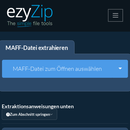
Komprimieren
MAFF-Datei extrahieren
Entpacken
Konvertiere
Togg
MAFF-Datei zum Öffnen auswählen
Weitere Tools
Extraktionsanweisungen unten
Zum Abschnitt springen