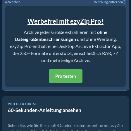
Werben
Werbung entfernen
Werbefrei mit ezyZip Pro!
Archive jeder Größe extrahieren mit
ohne
Dateigrößenbeschränkungen
und ohne Werbung.
ezyZip Pro enthält eine Desktop Archive Extractor App,
die 250+ Formate unterstützt, einschließlich RAR, 7Z
und mehrteilige Archive.
Pro testen
Wie man maff-Dateien online mit ezyZip extrahiert (kostenlos,
VIDEO-TUTORIAL
60-Sekunden-Anleitung ansehen
ohne Installation)
Sehen Sie, wie Sie Ihre maff-Dateien kostenlos online mit ezyZip