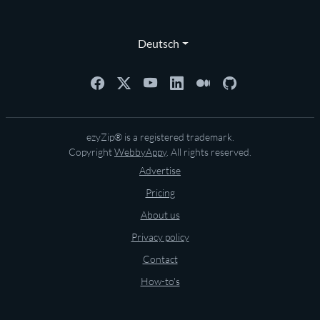
Deutsch
ezyZip® is a registered trademark.
Copyright
WebbyAppy
. All rights reserved.
Advertise
Pricing
About us
Privacy policy
Contact
How-to's