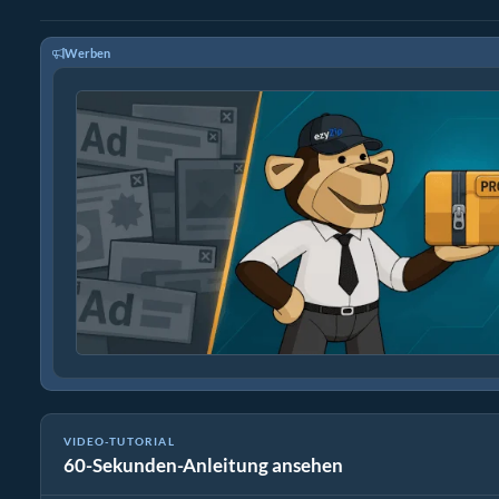
Werben
VIDEO-TUTORIAL
60-Sekunden-Anleitung ansehen
Wie man tar.gz-Dateien online mit ezyZip extrahiert (kostenlos,