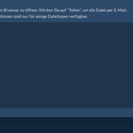
 Browser zu öffnen. Klicken Sie auf "Teilen", um die Datei per E-Mail,
ionen sind nur für einige Dateitypen verfügbar.