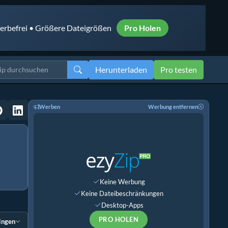
rbefrei • Größere Dateigrößen
Pro Holen
Herunterladen
Pro testen
Werben
Werbung entfernen
Keine Werbung
Keine Dateibeschränkungen
Desktop-Apps
PRO HOLEN
ingen