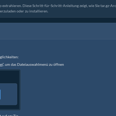
p extrahieren. Diese Schritt-für-Schritt-Anleitung zeigt, wie Sie tar.gz-Ar
rzuladen oder zu installieren.
lichkeiten:
en
“, um das Dateiauswahlmenü zu öffnen
t auf ezyZip