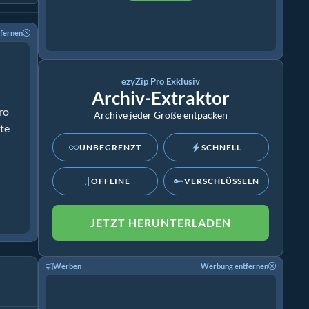
fernen
ezyZip Pro Exklusiv
Archiv-Extraktor
ro
Archive jeder Größe entpacken
ate
UNBEGRENZT
SCHNELL
OFFLINE
VERSCHLÜSSELN
JETZT HERUNTERLADEN
Werben
Werbung entfernen