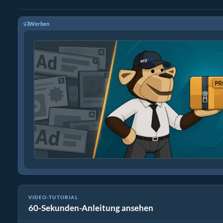
Werben
VIDEO-TUTORIAL
60-Sekunden-Anleitung ansehen
Wie man udeb-Dateien online mit ezyZip extrahiert (kostenlos, 