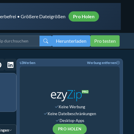
rbefrei • Größere Dateigrößen
Pro Holen
Herunterladen
Pro testen
Werben
Werbung entfernen
Keine Werbung
Keine Dateibeschränkungen
Desktop-Apps
PRO HOLEN
ingen