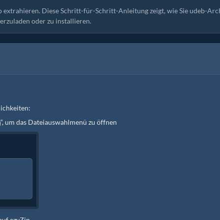
p extrahieren. Diese Schritt-für-Schritt-Anleitung zeigt, wie Sie udeb-Arc
rzuladen oder zu installieren.
ichkeiten:
n
“, um das Dateiauswahlmenü zu öffnen
auf ezyZip