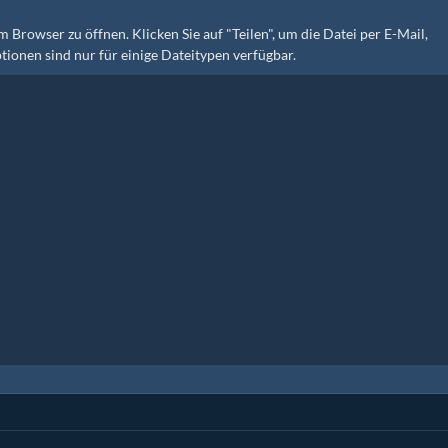
 Browser zu öffnen. Klicken Sie auf "Teilen", um die Datei per E-Mail,
ionen sind nur für einige Dateitypen verfügbar.