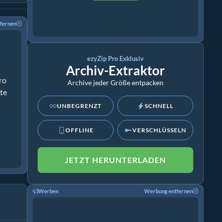
fernen
ezyZip Pro Exklusiv
Archiv-Extraktor
ro
Archive jeder Größe entpacken
ate
UNBEGRENZT
SCHNELL
OFFLINE
VERSCHLÜSSELN
JETZT HERUNTERLADEN
Werben
Werbung entfernen