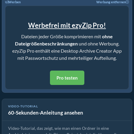
Werben
Werbung entfernen
Werbefrei mit ezyZip Pro!
Dateien jeder Größe komprimieren mit
ohne
Dateigrößenbeschränkungen
und ohne Werbung.
ezyZip Pro enthält eine Desktop Archive Creator App
mit Passwortschutz und mehrteiliger Aufteilung.
Pro testen
VIDEO-TUTORIAL
60-Sekunden-Anleitung ansehen
Wie man einen Ordner online in tar umwandelt
Video-Tutorial, das zeigt, wie man einen Ordner in eine