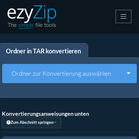
Komprimieren
Ordner in TAR konvertieren
Entpacken
Konvertiere
Togg
Ordner zur Konvertierung auswählen
Weitere Tools
Konvertierungsanweisungen unten
Zum Abschnitt springen