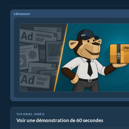
Annoncer
TUTORIEL VIDÉO
Voir une démonstration de 60 secondes
Comment ouvrir un fichier 7Z protégé par un mot de passe en li