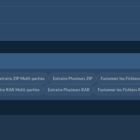
xtraire ZIP Multi-parties
Extraire Plusieurs ZIP
Fusionner les Fichier
ire RAR Multi-parties
Extraire Plusieurs RAR
Fusionner les Fichiers