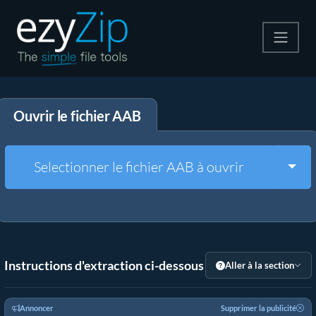
Compresser
Ouvrir le fichier AAB
Décompresser
Convertir
Togg
Selectionner le fichier AAB à ouvrir
Autres outils
Instructions d'extraction ci-dessous
Aller à la section
Annoncer
Supprimer la publicité