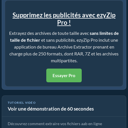
Supprimez les publicités avec ezyZip
Pro !
Extrayez des archives de toute taille avec
sans limites de
taille de fichier
et sans publicités. ezyZip Pro inclut une
application de bureau Archive Extractor prenant en
charge plus de 250 formats, dont RAR, 7Z et les archives
multipartites.
Essayer Pro
Comment extraire des fichiers aab en ligne avec ezyZip (gratuit,
TUTORIEL VIDÉO
Voir une démonstration de 60 secondes
sans installation)
Découvrez comment extraire vos fichiers aab en ligne