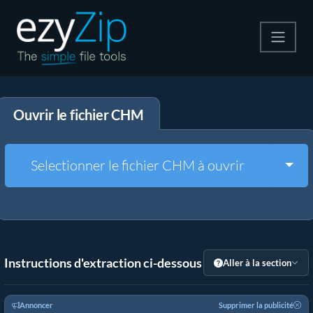
Compresser
Ouvrir le fichier CHM
Décompresser
Convertir
Togg
Selectionner le fichier CHM à ouvrir
Autres outils
Instructions d'extraction ci-dessous
Aller à la section
Annoncer
Supprimer la publicité