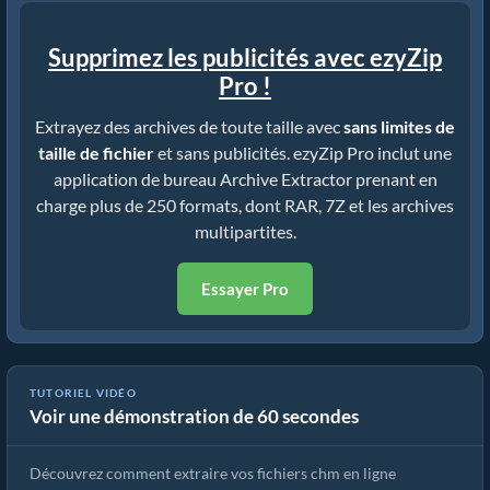
Supprimez les publicités avec ezyZip
Pro !
Extrayez des archives de toute taille avec
sans limites de
taille de fichier
et sans publicités. ezyZip Pro inclut une
application de bureau Archive Extractor prenant en
charge plus de 250 formats, dont RAR, 7Z et les archives
multipartites.
Essayer Pro
Comment extraire des fichiers chm en ligne avec ezyZip (gratuit,
TUTORIEL VIDÉO
Voir une démonstration de 60 secondes
sans installation)
Découvrez comment extraire vos fichiers chm en ligne