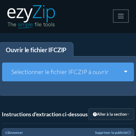
Compresser
Ouvrir le fichier IFCZIP
Décompresser
Convertir
Togg
Selectionner le fichier IFCZIP à ouvrir
Autres outils
Instructions d'extraction ci-dessous
Aller à la section
Annoncer
Supprimer la publicité