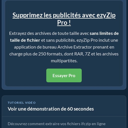
Supprimez les publicités avec ezyZip
Pro !
Extrayez des archives de toute taille avec
sans limites de
taille de fichier
et sans publicités. ezyZip Pro inclut une
application de bureau Archive Extractor prenant en
charge plus de 250 formats, dont RAR, 7Z et les archives
multipartites.
Essayer Pro
Comment extraire des fichiers ifczip en ligne avec ezyZip (gratuit,
TUTORIEL VIDÉO
Voir une démonstration de 60 secondes
sans installation)
Découvrez comment extraire vos fichiers ifczip en ligne