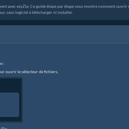
ment avec ezyZip. Ce guide étape par étape vous montre comment ouvrir 
 sans logiciel à télécharger ni installer.
s :
our ouvrir le sélecteur de fichiers.
zyZip