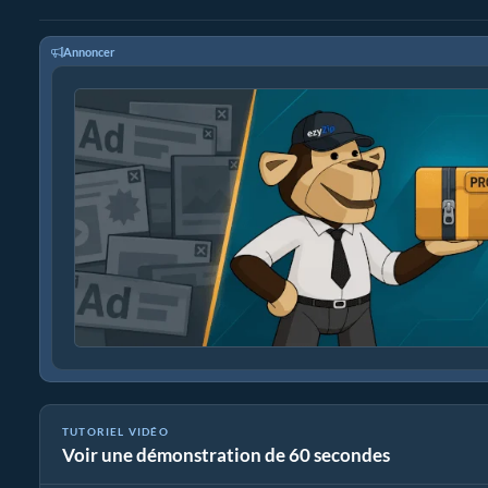
Annoncer
TUTORIEL VIDÉO
Voir une démonstration de 60 secondes
Comment extraire des fichiers img en ligne avec ezyZip (gratuit, 