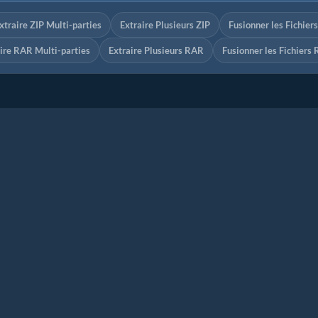
xtraire ZIP Multi-parties
Extraire Plusieurs ZIP
Fusionner les Fichier
ire RAR Multi-parties
Extraire Plusieurs RAR
Fusionner les Fichiers