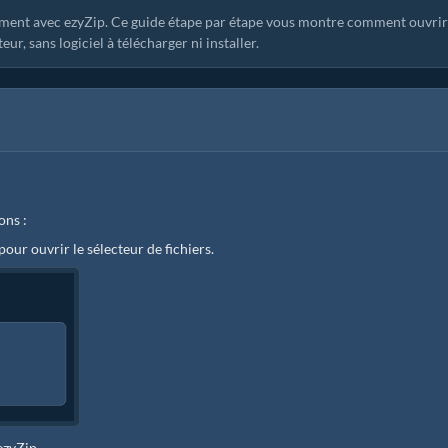
ement avec ezyZip. Ce guide étape par étape vous montre comment ouvrir
, sans logiciel à télécharger ni installer.
ons :
 pour ouvrir le sélecteur de fichiers.
ezyZip