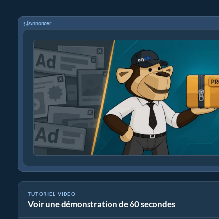
Annoncer
TUTORIEL VIDÉO
Voir une démonstration de 60 secondes
Comment extraire des fichiers maff en ligne avec ezyZip (gratuit,