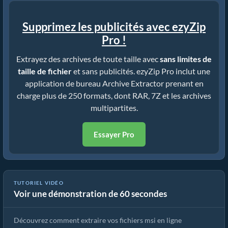
Supprimez les publicités avec ezyZip
Pro !
Extrayez des archives de toute taille avec
sans limites de
taille de fichier
et sans publicités. ezyZip Pro inclut une
application de bureau Archive Extractor prenant en
charge plus de 250 formats, dont RAR, 7Z et les archives
multipartites.
Essayer Pro
Comment extraire des fichiers msi en ligne avec ezyZip (gratuit,
TUTORIEL VIDÉO
Voir une démonstration de 60 secondes
sans installation)
Découvrez comment extraire vos fichiers msi en ligne