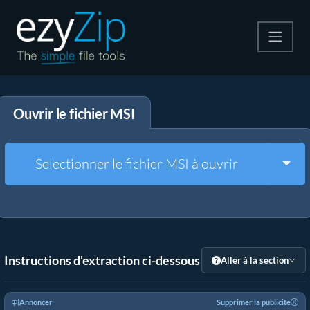
Compresser
Ouvrir le fichier MSI
Décompresser
Convertir
Togg
Selectionner le fichier MSI à ouvrir
Autres outils
Instructions d'extraction ci-dessous
Aller à la section
Annoncer
Supprimer la publicité