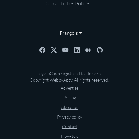
Convertir Les Polices
François
ezyZip® is a registered trademark.
Copyright
WebbyAppy
. All rights reserved.
Advertise
Pricing
About us
Privacy policy
Contact
How-to's