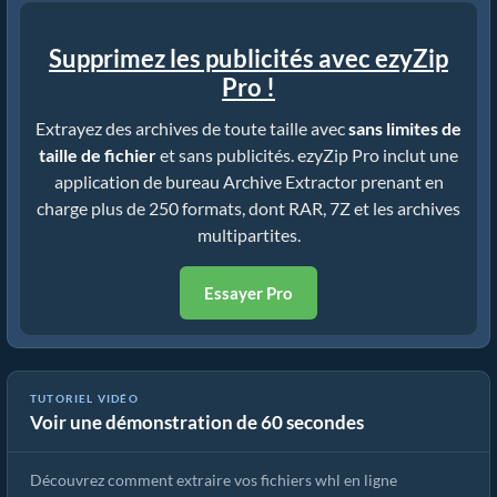
Supprimez les publicités avec ezyZip
Pro !
Extrayez des archives de toute taille avec
sans limites de
taille de fichier
et sans publicités. ezyZip Pro inclut une
application de bureau Archive Extractor prenant en
charge plus de 250 formats, dont RAR, 7Z et les archives
multipartites.
Essayer Pro
Comment extraire des fichiers whl en ligne avec ezyZip (gratuit,
TUTORIEL VIDÉO
Voir une démonstration de 60 secondes
sans installation)
Découvrez comment extraire vos fichiers whl en ligne