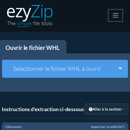
Compresser
Ouvrir le fichier WHL
Décompresser
Convertir
Togg
Selectionner le fichier WHL à ouvrir
Autres outils
Instructions d'extraction ci-dessous
Aller à la section
Annoncer
Supprimer la publicité