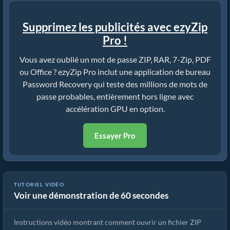
Supprimez les publicités avec ezyZip
Pro !
Vous avez oublié un mot de passe ZIP, RAR, 7-Zip, PDF
ou Office ? ezyZip Pro inclut une application de bureau
Password Recovery qui teste des millions de mots de
passe probables, entièrement hors ligne avec
accélération GPU en option.
Essayer Pro
Comment ouvrir un fichier ZIP protégé par mot de passe en ligne
TUTORIEL VIDÉO
Voir une démonstration de 60 secondes
(Guide simple!)
Instructions vidéo montrant comment ouvrir un fichier ZIP