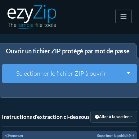
Compresser
Ouvrir un fichier ZIP protégé par mot de passe
Décompresser
Convertir
Togg
Selectionner le fichier ZIP à ouvrir
Autres outils
Instructions d'extraction ci-dessous
Aller à la section
Annoncer
Supprimer la publicité