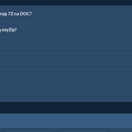
ersję 7Z na DOC?
 ezyZip?