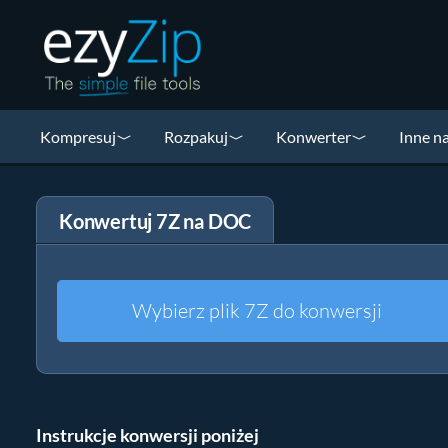
Kompresuj
Rozpakuj
Konwerter
Inne n
Konwertuj 7Z na DOC
Wybierz plik 7Z do konwersji
Instrukcje konwersji poniżej