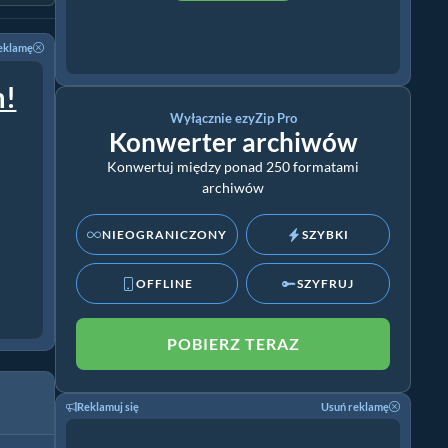
eklamę
m!
Wyłącznie ezyZip Pro
Konwerter archiwów
Konwertuj między ponad 250 formatami
archiwów
NIEOGRANICZONY
SZYBKI
OFFLINE
SZYFRUJ
POBIERZ TERAZ
Reklamuj się
Usuń reklamę