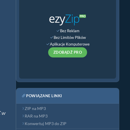
Bez Reklam
Bez Limitów Plików
Aplikacje Komputerowe
ZDOBĄDŹ PRO
POWIĄZANE LINKI
ZIP na MP3
C w
RAR na MP3
Konwertuj MP3 do ZIP