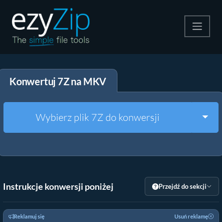
Kompresuj
Konwertuj 7Z na MKV
Rozpakuj
Konwerter
Togg
Wybierz plik 7Z do konwersji
Inne narzędzia
Instrukcje konwersji poniżej
Przejdź do sekcji
Reklamuj się
Usuń reklamę