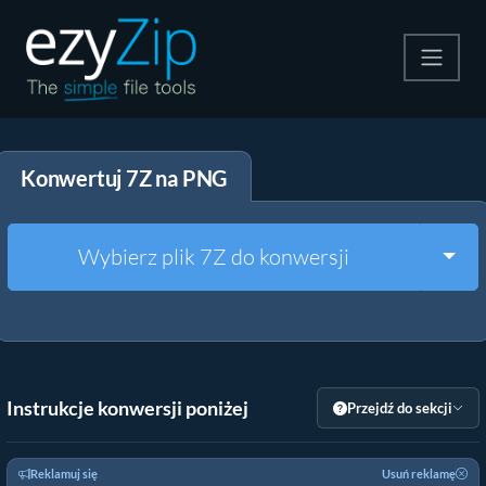
Kompresuj
Konwertuj 7Z na PNG
Rozpakuj
Konwerter
Togg
Wybierz plik 7Z do konwersji
Inne narzędzia
Instrukcje konwersji poniżej
Przejdź do sekcji
Reklamuj się
Usuń reklamę