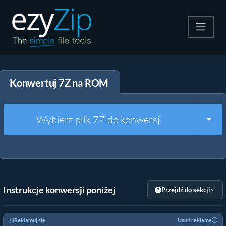
Kompresuj
Konwertuj 7Z na ROM
Rozpakuj
Konwerter
Togg
Wybierz plik 7Z do konwersji
Inne narzędzia
Instrukcje konwersji poniżej
Przejdź do sekcji
Reklamuj się
Usuń reklamę