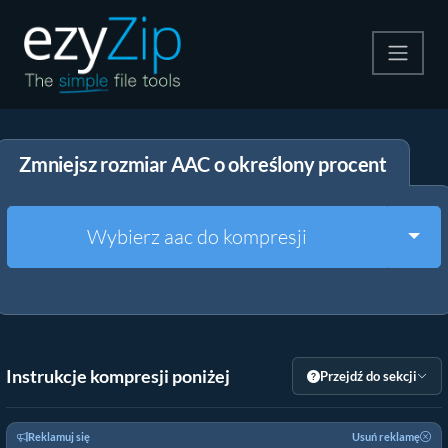
Kompresuj
Zmniejsz rozmiar AAC o określony procent
Rozpakuj
Konwerter
Togg
Wybierz aac do kompresji
Inne narzędzia
Instrukcje kompresji poniżej
Przejdź do sekcji
Reklamuj się
Usuń reklamę