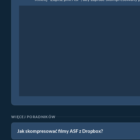
WIĘCEJ PORADNIKÓW
Jak skompresować filmy ASF z Dropbox?