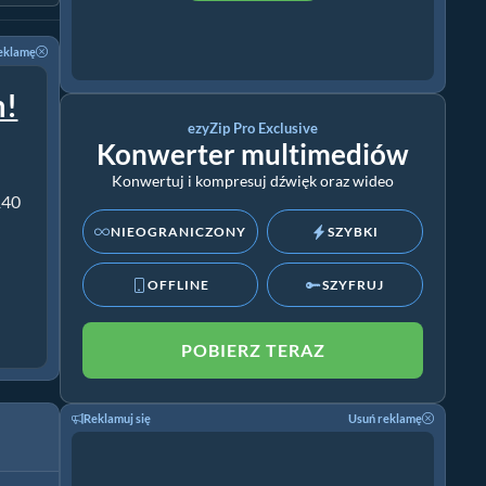
eklamę
m!
ezyZip Pro Exclusive
Konwerter multimediów
Konwertuj i kompresuj dźwięk oraz wideo
140
NIEOGRANICZONY
SZYBKI
OFFLINE
SZYFRUJ
POBIERZ TERAZ
Reklamuj się
Usuń reklamę