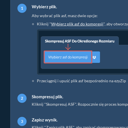
Wybierz plik.
Aby wybrać plik asf, masz dwie opcje:
Kliknij "
Wybierz plik asf do kompresji
", aby otworz
Przeciągnij i upuść plik asf bezpośrednio na ezyZip
Skompresuj plik.
Kliknij "Skompresuj ASF". Rozpocznie się proces kompr
Zapisz wynik.
Kliknij "Zapisz plik ASF", aby zapisać skompresowan