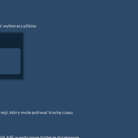
yć wybieracz plików
esji, który może potrwać trochę czasu.
y plik ASF w wybranym folderze docelowym.