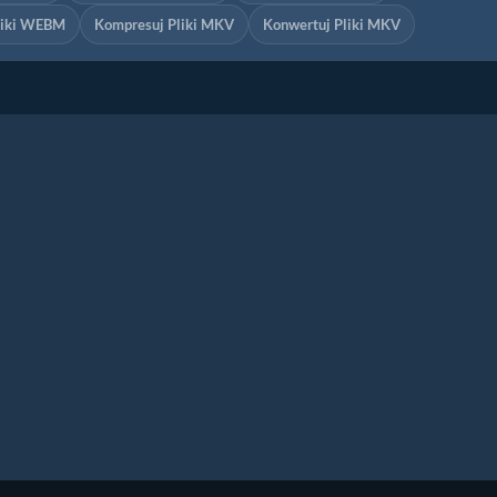
liki WEBM
Kompresuj Pliki MKV
Konwertuj Pliki MKV