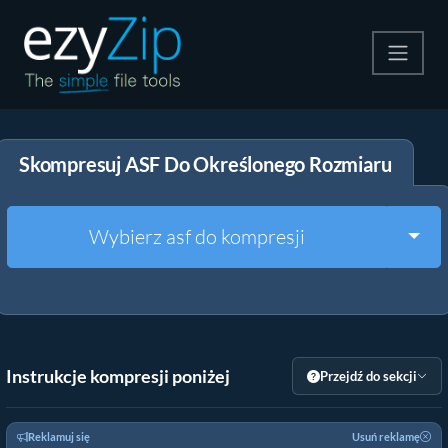
Kompresuj
Skompresuj ASF Do Określonego Rozmiaru
Rozpakuj
Konwerter
Togg
Wybierz asf do kompresji
Inne narzędzia
Instrukcje kompresji poniżej
Przejdź do sekcji
Reklamuj się
Usuń reklamę