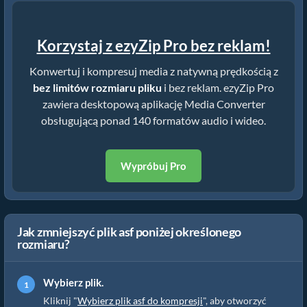
Korzystaj z ezyZip Pro bez reklam!
Konwertuj i kompresuj media z natywną prędkością z
bez limitów rozmiaru pliku
i bez reklam. ezyZip Pro
zawiera desktopową aplikację Media Converter
obsługującą ponad 140 formatów audio i wideo.
Wypróbuj Pro
Jak zmniejszyć plik asf poniżej określonego
rozmiaru?
Wybierz plik.
Kliknij "
Wybierz plik asf do kompresji
", aby otworzyć