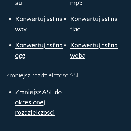
au
mp3
Konwertuj asf na
Konwertuj asf na
wav
flac
Konwertuj asf na
Konwertuj asf na
ogg
weba
Zmniejsz rozdzielczość ASF
Zmniejsz ASF do
określonej
rozdzielczości