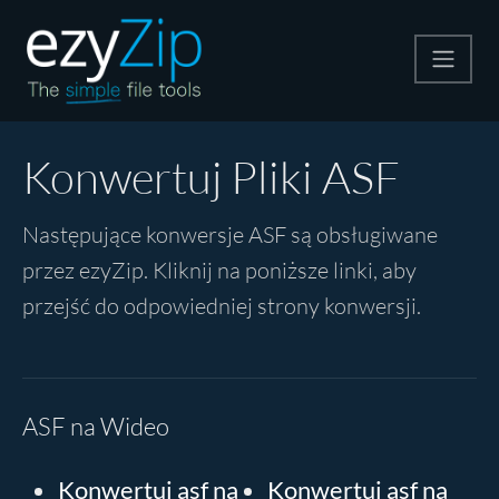
Kompresuj
Konwertuj Pliki ASF
Rozpakuj
Następujące konwersje ASF są obsługiwane
przez ezyZip. Kliknij na poniższe linki, aby
Konwerter
przejść do odpowiedniej strony konwersji.
Inne narzędzia
ASF na Wideo
Konwertuj asf na
Konwertuj asf na