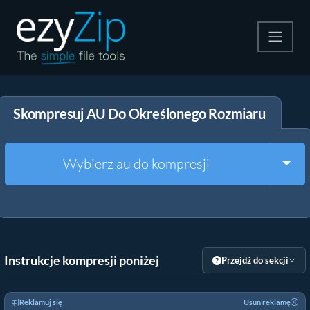
Kompresuj
Skompresuj AU Do Określonego Rozmiaru
Rozpakuj
Konwerter
Togg
Wybierz au do kompresji
Inne narzędzia
Instrukcje kompresji poniżej
Przejdź do sekcji
Reklamuj się
Usuń reklamę