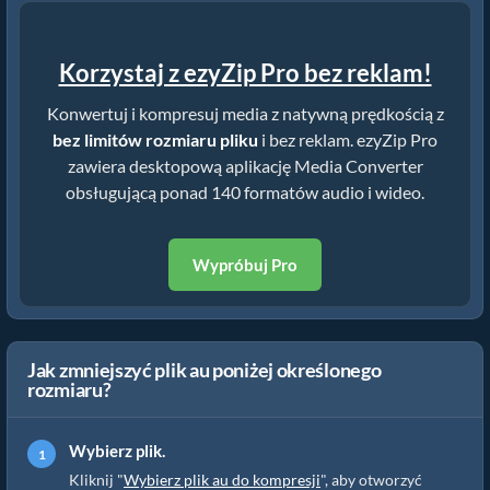
Korzystaj z ezyZip Pro bez reklam!
Konwertuj i kompresuj media z natywną prędkością z
bez limitów rozmiaru pliku
i bez reklam. ezyZip Pro
zawiera desktopową aplikację Media Converter
obsługującą ponad 140 formatów audio i wideo.
Wypróbuj Pro
Jak zmniejszyć plik au poniżej określonego
rozmiaru?
Wybierz plik.
Kliknij "
Wybierz plik au do kompresji
", aby otworzyć