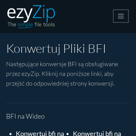
Kompresuj
Konwertuj Pliki BFI
Rozpakuj
Następujące konwersje BFI są obsługiwane
przez ezyZip. Kliknij na poniższe linki, aby
Konwerter
przejść do odpowiedniej strony konwersji.
Inne narzędzia
BFI na Wideo
Konwertuj bfi na
Konwertuj bfi na