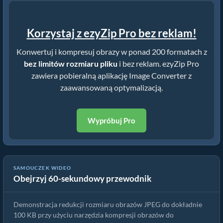
Korzystaj z ezyZip Pro bez reklam!
Konwertuj i kompresuj obrazy w ponad 200 formatach z
bez limitów rozmiaru pliku
i bez reklam. ezyZip Pro
zawiera pobieralną aplikację Image Converter z
zaawansowaną optymalizacją.
Wypróbuj Pro
SAMOUCZEK WIDEO
Obejrzyj 60-sekundowy przewodnik
Jak skompresować bmp do określonego rozmiaru
Demonstracja redukcji rozmiaru obrazów JPEG do dokładnie
100 KB przy użyciu narzędzia kompresji obrazów do