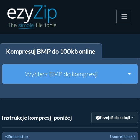
Kompresuj
Kompresuj BMP do 100kb online
Rozpakuj
Konwerter
Togg
Wybierz BMP do kompresji
Inne narzędzia
Instrukcje kompresji poniżej
Przejdź do sekcji
Reklamuj się
Usuń reklamę