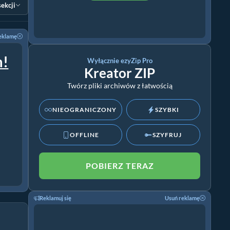
sekcji
eklamę
m!
Wyłącznie ezyZip Pro
Kreator ZIP
Twórz pliki archiwów z łatwością
NIEOGRANICZONY
SZYBKI
OFFLINE
SZYFRUJ
POBIERZ TERAZ
Reklamuj się
Usuń reklamę