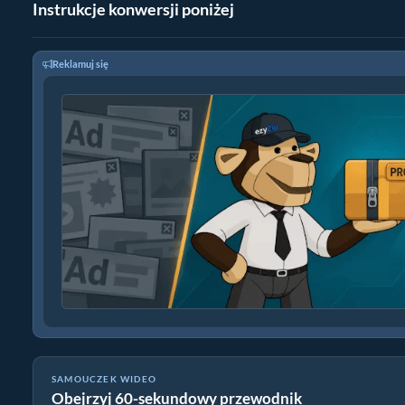
Instrukcje konwersji poniżej
Reklamuj się
SAMOUCZEK WIDEO
Obejrzyj 60-sekundowy przewodnik
Konwertuj cad do formatu ZIP | Online za darmo