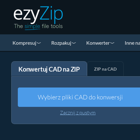
Kompresuj
Rozpakuj
Konwerter
Inne n
Konwertuj CAD na ZIP
ZIP na CAD
Wybierz pliki CAD do konwersji
Zacznij z pustym