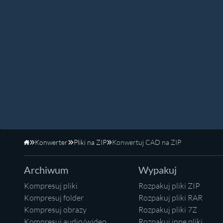
Konwerter
Pliki na ZIP
Konwertuj CAD na ZIP
Strona główna
Archiwum
Wypakuj
Kompresuj pliki
Rozpakuj pliki ZIP
Kompresuj folder
Rozpakuj pliki RAR
Kompresuj obrazy
Rozpakuj pliki 7Z
Kompresuj audio/wideo
Rozpakuj inne pliki