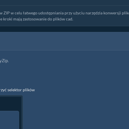
P w celu łatwego udostępniania przy użyciu narzędzia konwersji pli
me kroki mają zastosowanie do plików cad.
yZip.
rzyć selektor plików