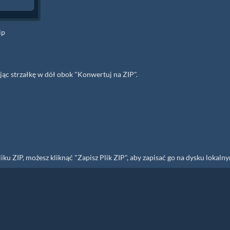
ip
jąc strzałkę w dół obok "Konwertuj na ZIP".
u ZIP, możesz kliknąć "Zapisz Plik ZIP", aby zapisać go na dysku lokaln