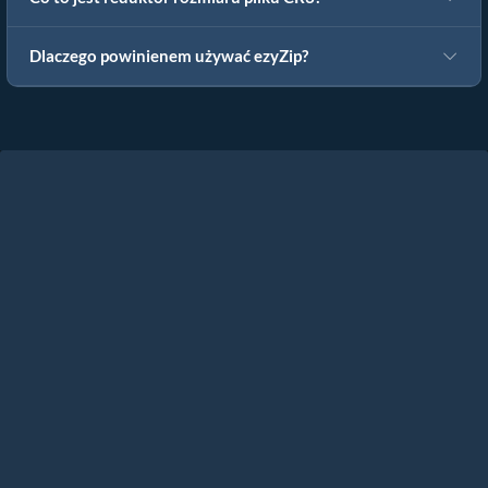
Dlaczego powinienem używać ezyZip?