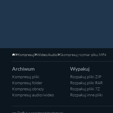
Kompresuj
Wideo/Audio
Skompresuj rozmiar pliku MP4
Strona główna
Archiwum
Wypakuj
Kompresuj pliki
Rozpakuj pliki ZIP
Kompresuj folder
Rozpakuj pliki RAR
Kompresuj obrazy
Rozpakuj pliki 7Z
Kompresuj audio/wideo
Rozpakuj inne pliki
ezyZip® is a registered trademark.