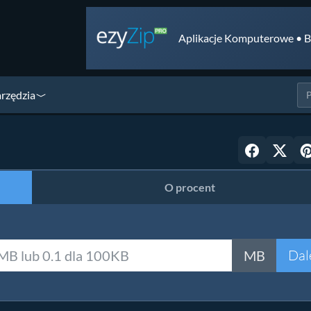
Aplikacje Komputerowe • B
arzędzia
O procent
Dal
MB