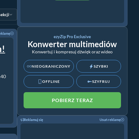
sekcji
eklamę
ezyZip Pro Exclusive
Konwerter multimediów
m!
Konwertuj i kompresuj dźwięk oraz wideo
NIEOGRANICZONY
SZYBKI
140
OFFLINE
SZYFRUJ
POBIERZ TERAZ
Reklamuj się
Usuń reklamę