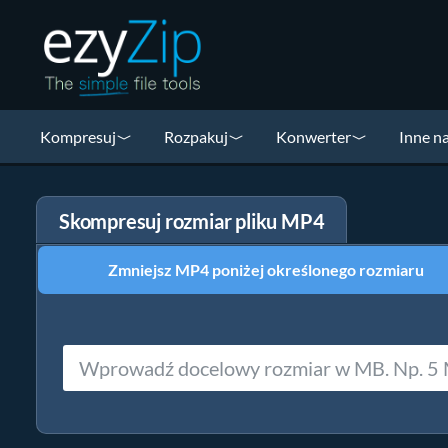
Kompresuj
Rozpakuj
Konwerter
Inne n
Skompresuj rozmiar pliku MP4
Zmniejsz MP4 poniżej określonego rozmiaru