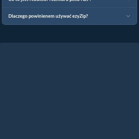
Dlaczego powinienem używać ezyZip?