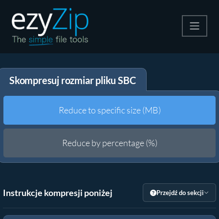
Kompresuj
Skompresuj rozmiar pliku SBC
Rozpakuj
Konwerter
Reduce to specific size (MB)
Inne narzędzia
Reduce by percentage (%)
Instrukcje kompresji poniżej
Przejdź do sekcji